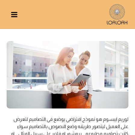
لوريم ايبسوم هو نموذج افتراضي يوضع في التصاميم لتعرض
على العميل ليتصور طريقه وضع النصوص بالتصاميم سواء
كانت تصاميم مطبوعه … بروشور او فلاير على سبيل المثال … او