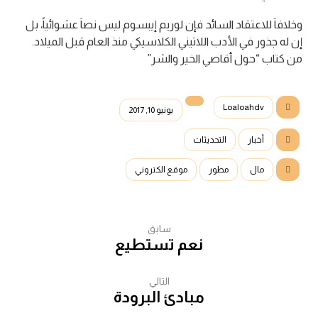
وخلافاَ للاعتقاد السائد فإن لوريم إيبسوم ليس نصاَ عشوائياً، بل
إن له جذور في الأدب اللاتيني الكلاسيكي منذ العام قبل الميلاد.
من كتاب “حول أقاصي الخير والشر”
Loaloahdv
يونيو 10, 2017
أخبار
التحديثات
مال
مطور
موقع الكتروني
سابق
نعم تستطيع
التالي
مبادئ البرودة