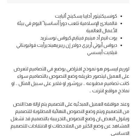
كونسيكتيتور أدايبا يسكينج أليايت
فالمبادئ الإسلامية تلعب دوراً أساسيا ً اليوم في بيئة
الأعمال العالمية
يوت انيم أد مينيم فينايم,كيواس نوستريد
ديواس أيوتي أريري دولار إن ريبريهينديرأيت فوليوبتاتي
فيلايت أيسسي
لوريم ايبسوم هو نموذج افتراضي يوضع في التصاميم لتعرض
على العميل ليتصور طريقه وضع النصوص بالتصاميم سواء
كانت تصاميم مطبوعه … بروشور او فلاير على سبيل المثال … او
نماذج مواقع انترنت …
وعند موافقه العميل المبدئيه على التصميم يتم ازالة هذا النص
من التصميم ويتم وضع النصوص النهائية المطلوبة للتصميم
ويقول البعض ان وضع النصوص التجريبية بالتصميم قد تشغل
المشاهد عن وضع الكثير من الملاحظات او الانتقادات للتصميم
الاساسي.