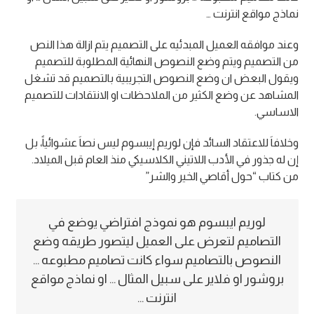
نماذج مواقع انترنت …
وعند موافقه العميل المبدئيه على التصميم يتم ازالة هذا النص
من التصميم ويتم وضع النصوص النهائية المطلوبة للتصميم
ويقول البعض ان وضع النصوص التجريبية بالتصميم قد تشغل
المشاهد عن وضع الكثير من الملاحظات او الانتقادات للتصميم
الاساسي.
وخلافاَ للاعتقاد السائد فإن لوريم إيبسوم ليس نصاَ عشوائياً، بل
إن له جذور في الأدب اللاتيني الكلاسيكي منذ العام قبل الميلاد.
من كتاب “حول أقاصي الخير والشر”
لوريم ايبسوم هو نموذج افتراضي يوضع في
التصاميم لتعرض على العميل ليتصور طريقه وضع
النصوص بالتصاميم سواء كانت تصاميم مطبوعه …
بروشور او فلاير على سبيل المثال … او نماذج مواقع
انترنت …